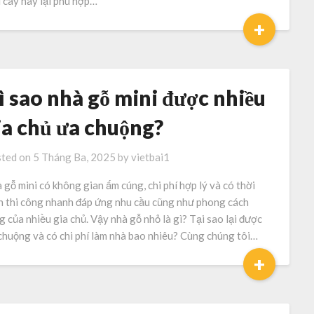
i cây này lại phù hợp…
+
ì sao nhà gỗ mini được nhiều
ia chủ ưa chuộng?
ted on
5 Tháng Ba, 2025
by
vietbai1
 gỗ mini có không gian ấm cúng, chi phí hợp lý và có thời
n thi công nhanh đáp ứng nhu cầu cũng như phong cách
g của nhiều gia chủ. Vậy nhà gỗ nhỏ là gì? Tại sao lại được
chuộng và có chi phí làm nhà bao nhiêu? Cùng chúng tôi…
+