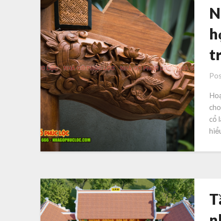
N
h
t
Pos
Hoạ
cho
cổ 
hiể
T
n