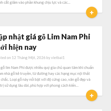
nh cắt giảm vào phần khung chịu lực và các…
+
ập nhật giá gỗ Lim Nam Phi
ới hiện nay
ted on
12 Tháng Một, 2026
by
vietbai1
 gỗ lim Nam Phi được nhiều quý gia chủ quan tâm khi chuẩn
làm nhà gỗ kẻ truyền, từ đường hay các hạng mục nội thất
 chắc. Loại gỗ này nổi bật với độ cứng cao, vân gỗ đẹp và
 trị sử dụng lâu dài, phù hợp với phong cách kiến…
+