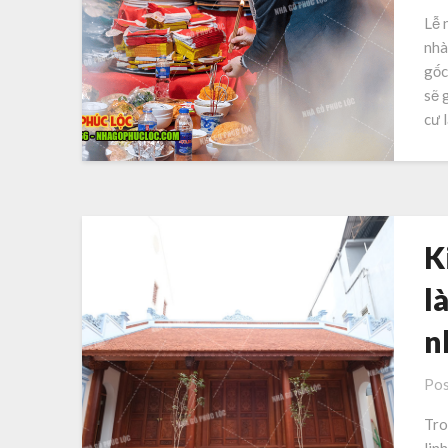
Lễ 
nhà
gốc
sẽ 
cư 
K
l
n
Pos
Tro