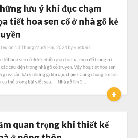
hững lưu ý khi đục chạm
ọa tiết hoa sen cổ ở nhà gỗ kẻ
ruyền
ted on
13 Tháng Mười Hai, 2024
by
vietbai1
 tiết hoa sen cổ được nhiều gia chủ lựa chọn để trang trí
 các cấu kiện trong nhà gỗ cổ truyền. Vậy hoạ tiết hoa sen
là gì và cần lưu ý những gì khi đục chạm? Cùng chúng tôi tìm
u cụ thể trong bài viết sau. Nhà gỗ lim 3…
+
ầm quan trọng khi thiết kế
hà ở nông thôn