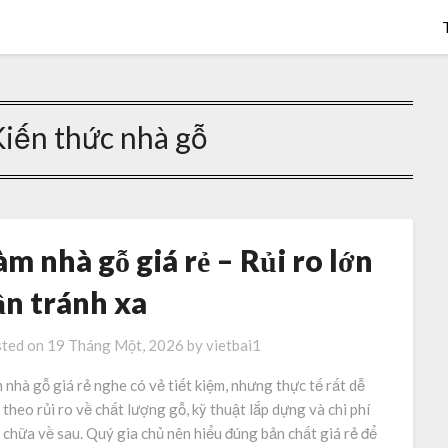
Kiến thức nhà gỗ
àm nhà gỗ giá rẻ – Rủi ro lớn
ần tránh xa
ted on
19 Tháng Một, 2026
by
vietbai1
 nhà gỗ giá rẻ nghe có vẻ tiết kiệm, nhưng thực tế rất dễ
 theo rủi ro về chất lượng gỗ, kỹ thuật lắp dựng và chi phí
 chữa về sau. Quý gia chủ nên hiểu đúng bản chất giá rẻ để