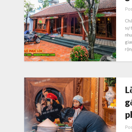
Pos
Chá
sự 
nhu
gia
rộn
L
g
p
Pos