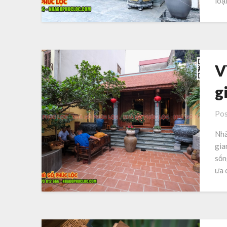
loạ
V
g
Pos
Nhà
gia
sốn
ưa 