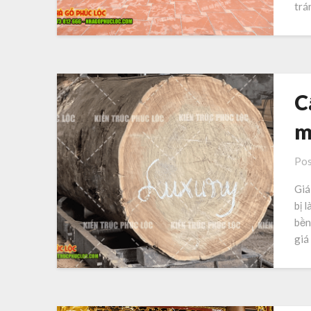
trá
C
m
Pos
Giá
bị 
bền
giá