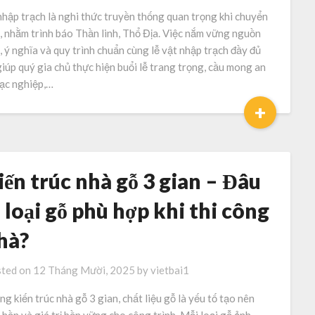
nhập trạch là nghi thức truyền thống quan trọng khi chuyển
, nhằm trình báo Thần linh, Thổ Địa. Việc nắm vững nguồn
, ý nghĩa và quy trình chuẩn cùng lễ vật nhập trạch đầy đủ
giúp quý gia chủ thực hiện buổi lễ trang trọng, cầu mong an
lạc nghiệp,…
+
iến trúc nhà gỗ 3 gian – Đâu
à loại gỗ phù hợp khi thi công
hà?
ted on
12 Tháng Mười, 2025
by
vietbai1
ng kiến trúc nhà gỗ 3 gian, chất liệu gỗ là yếu tố tạo nên