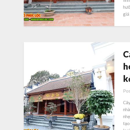
lin
hưở
giá
C
h
k
Pos
Cây
nhà
nhẹ
tạo