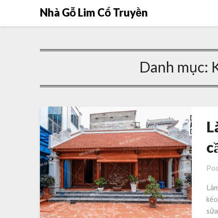
Nhà Gỗ Lim Cổ Truyền
Danh mục:
L
c
Pos
Làm
kéo
sửa