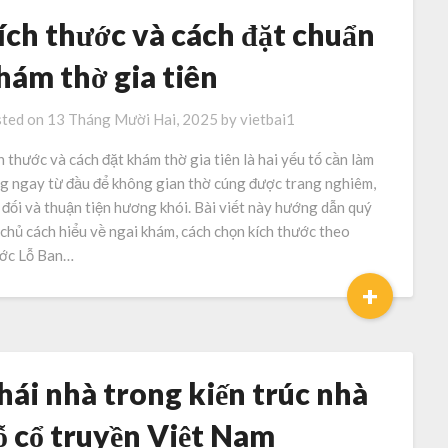
ích thước và cách đặt chuẩn
hám thờ gia tiên
ted on
13 Tháng Mười Hai, 2025
by
vietbai1
h thước và cách đặt khám thờ gia tiên là hai yếu tố cần làm
g ngay từ đầu để không gian thờ cúng được trang nghiêm,
 đối và thuận tiện hương khói. Bài viết này hướng dẫn quý
 chủ cách hiểu về ngai khám, cách chọn kích thước theo
ớc Lỗ Ban…
+
hái nhà trong kiến trúc nhà
ỗ cổ truyền Việt Nam