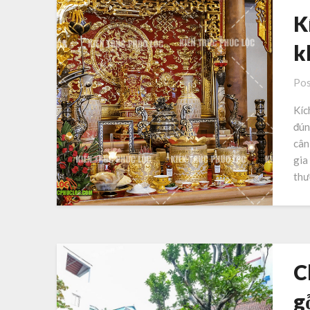
K
k
Pos
Kíc
đún
cân
gia
thư
C
g