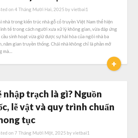
ted on
4 Tháng Mười Hai, 2025
by
vietbai1
i nhà trong kiến trúc nhà gỗ cổ truyền Việt Nam thể hiện
tinh tế trong cách người xưa xử lý không gian, vừa đáp ứng
 cầu sinh hoạt vừa giữ được sự hài hòa của ngôi nhà ba
n, năm gian truyền thống. Chái nhà không chỉ là phần mở
g mà…
+
ễ nhập trạch là gì? Nguồn
ốc, lễ vật và quy trình chuẩn
hong tục
ted on
7 Tháng Mười Một, 2025
by
vietbai1