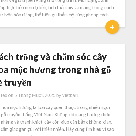
h hồn và giá trị bền vững cho công trình. Mỗi loại gỗ ảnh
ng trực tiếp đến độ bền, tính thẩm mỹ và mang trong mình
 trị văn hóa riêng, thể hiện gu thẩm mỹ cùng phong cách…
+
ách trồng và chăm sóc cây
oa mộc hương trong nhà gỗ
ẻ truyền
ted on
5 Tháng Mười, 2025
by
vietbai1
 hoa mộc hương là loài cây quen thuộc trong nhiều ngôi
 gỗ truyền thống Việt Nam. Không chỉ mang hương thơm
 nhàng và thanh khiết, cây còn giúp cân bằng không gian,
 cảm giác gần gũi với thiên nhiên. Hãy cùng tìm hiểu vì sao