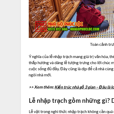
Toàn cảnh trư
Ý nghĩa của lễ nhập trạch mang giá trị văn hóa, th
thắp hương và dâng lễ tượng trưng cho lời chúc m
cuộc sống đủ đầy. Đây cũng là dịp để cả nhà cùng
ngôi nhà mới.
>> Xem thêm:
Kiến trúc nhà gỗ 3 gian – Đâu là l
Lễ nhập trạch gồm những gì? D
Lễ vật trong nghi thức nhập trạch không cần quá 