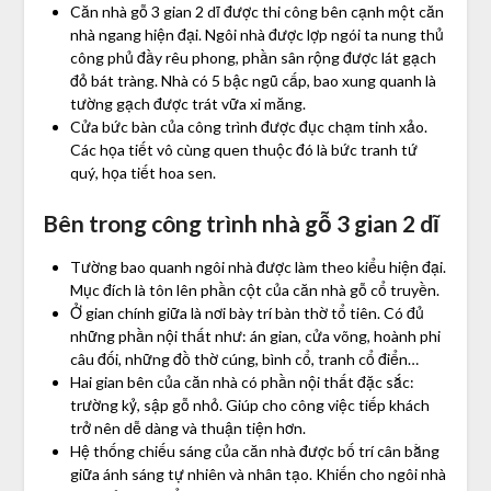
Căn nhà gỗ 3 gian 2 dĩ được thi công bên cạnh một căn
nhà ngang hiện đại. Ngôi nhà được lợp ngói ta nung thủ
công phủ đầy rêu phong, phần sân rộng được lát gạch
đỏ bát tràng. Nhà có 5 bậc ngũ cấp, bao xung quanh là
tường gạch được trát vữa xi măng.
Cửa bức bàn của công trình được đục chạm tinh xảo.
Các họa tiết vô cùng quen thuộc đó là bức tranh tứ
quý, họa tiết hoa sen.
Bên trong công trình nhà gỗ 3 gian 2 dĩ
Tường bao quanh ngôi nhà được làm theo kiểu hiện đại.
Mục đích là tôn lên phần cột của căn nhà gỗ cổ truyền.
Ở gian chính giữa là nơi bày trí bàn thờ tổ tiên. Có đủ
những phần nội thất như: án gian, cửa võng, hoành phi
câu đối, những đồ thờ cúng, bình cổ, tranh cổ điển…
Hai gian bên của căn nhà có phần nội thất đặc sắc:
trường kỷ, sập gỗ nhỏ. Giúp cho công việc tiếp khách
trở nên dễ dàng và thuận tiện hơn.
Hệ thống chiếu sáng của căn nhà được bố trí cân bằng
giữa ánh sáng tự nhiên và nhân tạo. Khiến cho ngôi nhà