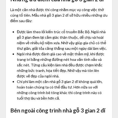
Là một căn nhà được thi công nhằm mục vụ công việc thờ
cúng tổ tiên. Mẫu nhà gỗ 3 gian 2 dĩ sở hữu nhiều những ưu
điểm sau đây:
Được làm theo lối kiến trúc cổ truyền Bắc Bộ. Ngôi nhà
gỗ 3 gian đem lại cảm giác thân thuộc, dễ chịu và hoài
niệm về nhiều kỷ niệm xưa. Nhờ vậy giúp gia chủ có thể
thư giãn, giải tỏa căng thẳng sau một ngày dài làm việc.
Ngôi nhà được đánh giá cao về mặt thẩm mỹ, khi được
trang trí bằng những đường nét hoa văn tinh xảo và
sắc nét. Từng cấu kiện làm nhà đều được chạm khắc
những bức tranh, họa tiết đẹp. Nhờ vậy mà tôn lên
được vẻ đẹp của ngôi nhà.
Chi phí làm một căn nhà gỗ 3 gian 2 dĩ không quá lớn,
hoàn toàn chúng ta có thể đầu tư. Hơn nữa so với
những công trình bê tông khác thì công trình này có
tuổi thọ lâu và bền hơn cả.
Bên ngoài công trình nhà gỗ 3 gian 2 dĩ