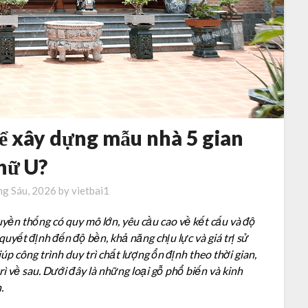
để xây dựng mẫu nhà 5 gian
hữ U?
ng Sáu, 2026
by
vietbai1
ruyền thống có quy mô lớn, yêu cầu cao về kết cấu và độ
ò quyết định đến độ bền, khả năng chịu lực và giá trị sử
úp công trình duy trì chất lượng ổn định theo thời gian,
ì về sau. Dưới đây là những loại gỗ phổ biến và kinh
n.