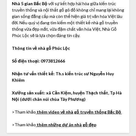
Nhà 5 gian Bắc Bộ
với sự kết hợp hài hòa giữa kiến trúc
truyền thống và nội thất gỗ gõ đỏ không chỉ mang lại không
gian sống đẳng cấp mà còn thể hiện giá trị văn hóa Việt lâu
đời. Nếu quý vị đang tìm kiếm một thiết kế nhà gỗ truyền
thống vừa đẹp mắt, vừa đậm chất văn hóa Việt, Nhà Gỗ
Phúc Lộc sẽ là lựa chọn đáng tin cậy.
Thông tin về nhà gỗ Phúc Lộc
Số điện thoại: 0973812666
Nhận tư vấn thiết kế: Th.s kiến trúc sư Nguyễn Huy
Khiêm
Xưởng sản xuất: xã Cần Kiệm, huyện Thạch thất, Tp Hà
Nội (dưới chân núi chùa Tây Phương)
>Tham khảo
thêm video về nhà gỗ truyền thống Bắc Bộ
>Tham khảo
thêm những dự án nhà gỗ đẹp