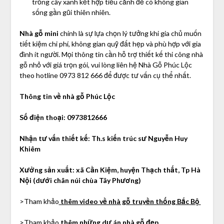
trồng cây xanh kết hợp tiểu cảnh để có không gian
sống gần gũi thiên nhiên.
Nhà gỗ mini
chính là sự lựa chọn lý tưởng khi gia chủ muốn
tiết kiệm chi phí, không gian quỹ đất hẹp và phù hợp với gia
đình ít người. Mọi thông tin cần hỗ trợ thiết kế thi công nhà
gỗ nhỏ với giá trọn gói, vui lòng liên hệ Nhà Gỗ Phúc Lộc
theo hotline 0973 812 666 để được tư vấn cụ thể nhất.
Thông tin về nhà gỗ Phúc Lộc
Số điện thoại: 0973812666
Nhận tư vấn thiết kế: Th.s kiến trúc sư Nguyễn Huy
Khiêm
Xưởng sản xuất: xã Cần Kiệm, huyện Thạch thất, Tp Hà
Nội (dưới chân núi chùa Tây Phương)
>Tham khảo
thêm video về nhà gỗ truyền thống Bắc Bộ
>Tham khảo
thêm những dự án nhà gỗ đẹp