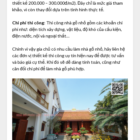
thiết kế 200.000 – 300.000đ/m2). Đây chỉ là mức giá tham
khảo, vì còn thay đổi dựa trên tình hình thực tế.
Chi phí thi công
: Thi công nhà gỗ nhỏ gồm các khoản chi
phí như: diện tích xây dựng, vật liệu, độ khó của cấu kiện,
điện nước, nội và ngoại thất…
Chính vì vậy gia chủ có nhu cầu làm nhà gỗ nhỏ, hãy liên hệ
các đơn vị thiết kế thi công uy tín hiện nay để được tư vấn
và báo giá cụ thể. Khi đó sẽ dễ dàng tính toán, cũng như
cân đối chi phí để làm nhà gỗ phù hợp.