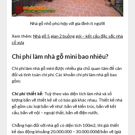
Nhà gỗ nhỏ phù hợp với gia đình ít người
Xem thêm:
Nhà gỗ 5 gian 2 buồng gói – kết cấu đặc sắc nhà
cổ xưa
Chi phí làm nhà gỗ mini bao nhiêu?
Chi phí làm nhà gỗ mini được nhiều gia chủ quan tâm để cân
đối và tính toán chi phí. Các khoản chi phí làm nhà gỗ bao
gồm:
Chi phí thiết kế
: Tuỳ theo vào diện tích làm nhà và số
lượng bản vẽ thiết kế sẽ có báo giá khác nhau. Thiết kế nhà
gỗ gồm các loại bản vẽ như: bản vẽ kiến trúc, bản vẽ kết
cấu, bản vẽ nội – ngoại thất, bản vẽ điện nước.
Chẳng hạn đối với nhà gỗ có diện tích 100m2, thì giá thiết
kế dao động khoảng 20.000.000 – 30.000.000đ/bản vẽ (giá